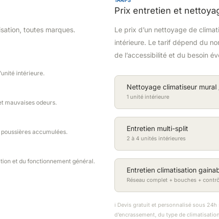
Prix entretien et nettoya
sation, toutes marques.
Le prix d’un nettoyage de clima
intérieure. Le tarif dépend du no
de l’accessibilité et du besoin é
unité intérieure.
Nettoyage climatiseur mural /
1 unité intérieure
 et mauvaises odeurs.
Entretien multi-split
s poussières accumulées.
2 à 4 unités intérieures
uation et du fonctionnement général.
Entretien climatisation gaina
Réseau complet + bouches + contrô
ℹ️ Devis gratuit et personnalisé sous 24h
d’encrassement, du type de climatisation