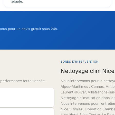
adapté.
nous pour un devis gratuit sous 24h.
ZONES D'INTERVENTION
Nettoyage clim Nice
e performance toute l'année.
Nous intervenons pour le nettoy
Alpes-Maritimes : Cannes, Anti
Laurent-du-Var, Villefranche-su
Nettoyage climatisation dans les
Nous intervenons pour l’entretie
Nice : Cimiez, Libération, Gambe
Nice Nord, Nice Centre, Le Port