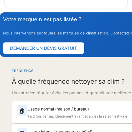
Votre marque n'est pas listée ?
Nous intervenons sur toutes les marques de climatisation. Contactez-
DEMANDER UN DEVIS GRATUIT
FRÉQUENCE
À quelle fréquence nettoyer sa clim ?
Un entretien régulier évite les pannes et garantit une meilleur
Usage normal (maison / bureau)
🏠
1 à 2 fois par an. Idéalement avant et après la saison estivale.
Usage intensif (commerce / hôtel)