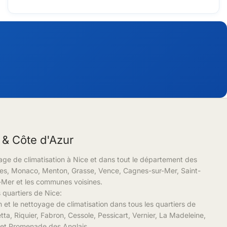
 & Côte d'Azur
age de climatisation à Nice et dans tout le département des
bes, Monaco, Menton, Grasse, Vence, Cagnes-sur-Mer, Saint-
r-Mer et les communes voisines.
 quartiers de Nice:
n et le nettoyage de climatisation dans tous les quartiers de
tta, Riquier, Fabron, Cessole, Pessicart, Vernier, La Madeleine,
 et Promenade des Anglais.