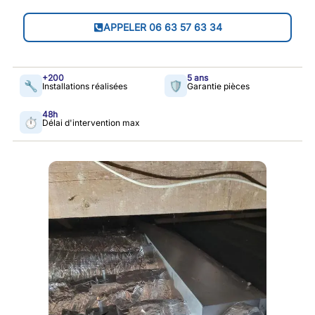
APPELER 06 63 57 63 34
+200
5 ans
🔧
🛡️
Installations réalisées
Garantie pièces
48h​
⏱
Délai d'intervention max