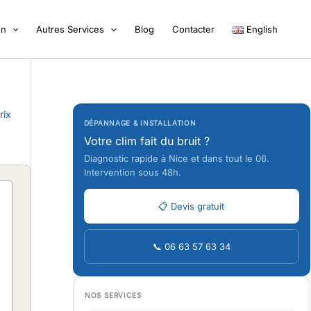
on
Autres Services
Blog
Contacter
English
rix
DÉPANNAGE & INSTALLATION
Votre clim fait du bruit ?
Diagnostic rapide à Nice et dans tout le 06.
Intervention sous 48h.
📋 Devis gratuit
📞 06 63 57 63 34
NOS SERVICES