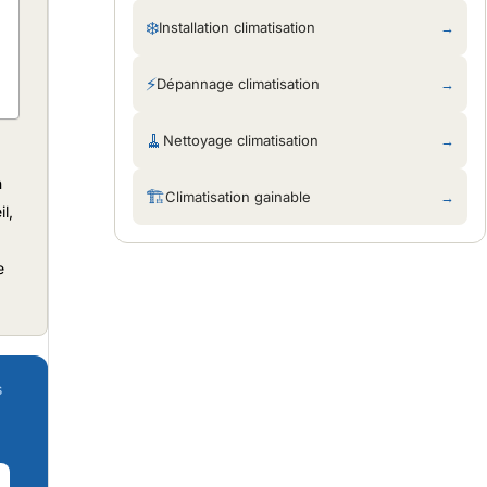
❄️
Installation climatisation
→
⚡
Dépannage climatisation
→
🧹
Nettoyage climatisation
→
n
🏗
Climatisation gainable
→
l,
e
s